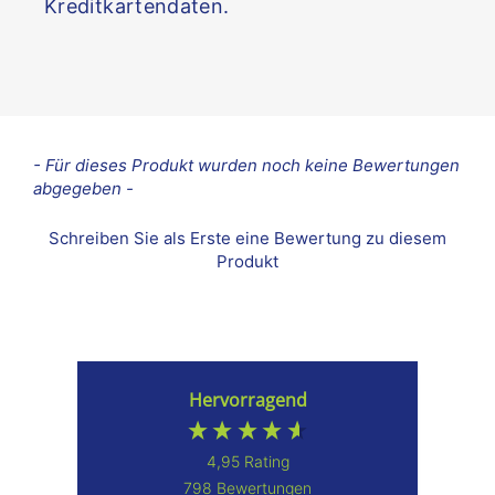
Kreditkartendaten.
New content loaded
- Für dieses Produkt wurden noch keine Bewertungen
abgegeben -
Schreiben Sie als Erste eine Bewertung zu diesem
Produkt
Hervorragend
4,95
Rating
798
Bewertungen