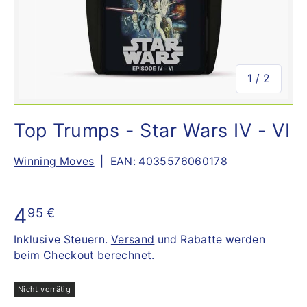
von
1
/
2
Top Trumps - Star Wars IV - VI
Winning Moves
|
EAN:
4035576060178
4
95 €
Inklusive Steuern.
Versand
und Rabatte werden
beim Checkout berechnet.
Nicht vorrätig