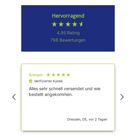
Hervorragend
4,95
Rating
798
Bewertungen
Anonym
Pau
Verifizierter Kunde
V
Alles sehr schnell versendet und wie
Ein
bestellt angekommen.
und
Dresden, DE, vor 2 Tagen