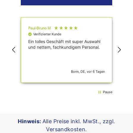
Paul-Bruno M
Maj
Verifizierter Kunde
V
e
Ein tolles Geschäft mit super Auswahl
Alle
und nettem, fachkundigem Personal.
Tagen
Bonn, DE, vor 6 Tagen
Pause
Hinweis:
Alle Preise inkl. MwSt., zzgl.
Versandkosten.