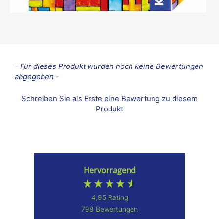
New content loaded
- Für dieses Produkt wurden noch keine Bewertungen
abgegeben -
Schreiben Sie als Erste eine Bewertung zu diesem
Produkt
Hervorragend
4,95
Rating
798
Bewertungen